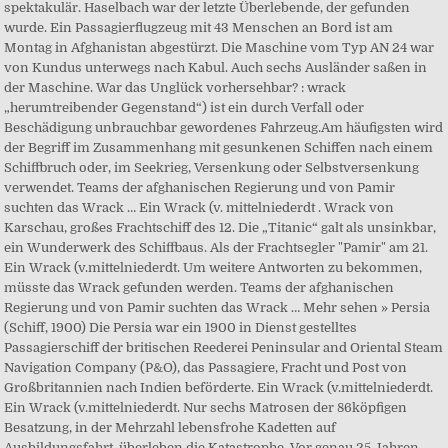
spektakulär. Haselbach war der letzte Überlebende, der gefunden
wurde. Ein Passagierflugzeug mit 43 Menschen an Bord ist am
Montag in Afghanistan abgestürzt. Die Maschine vom Typ AN 24 war
von Kundus unterwegs nach Kabul. Auch sechs Ausländer saßen in
der Maschine. War das Unglück vorhersehbar? : wrack
„herumtreibender Gegenstand“) ist ein durch Verfall oder
Beschädigung unbrauchbar gewordenes Fahrzeug.Am häufigsten wird
der Begriff im Zusammenhang mit gesunkenen Schiffen nach einem
Schiffbruch oder, im Seekrieg, Versenkung oder Selbstversenkung
verwendet. Teams der afghanischen Regierung und von Pamir
suchten das Wrack … Ein Wrack (v. mittelniederdt . Wrack von
Karschau, großes Frachtschiff des 12. Die „Titanic“ galt als unsinkbar,
ein Wunderwerk des Schiffbaus. Als der Frachtsegler "Pamir" am 21.
Ein Wrack (v.mittelniederdt. Um weitere Antworten zu bekommen,
müsste das Wrack gefunden werden. Teams der afghanischen
Regierung und von Pamir suchten das Wrack … Mehr sehen » Persia
(Schiff, 1900) Die Persia war ein 1900 in Dienst gestelltes
Passagierschiff der britischen Reederei Peninsular and Oriental Steam
Navigation Company (P&O), das Passagiere, Fracht und Post von
Großbritannien nach Indien beförderte. Ein Wrack (v.mittelniederdt.
Ein Wrack (v.mittelniederdt. Nur sechs Matrosen der 86köpfigen
Besatzung, in der Mehrzahl lebensfrohe Kadetten auf
Ausbildungsfahrt, überleben die Katastrophe. Vor genau 25 Jahren –