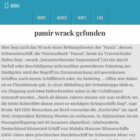
MENU
HOME
ABOUT
MAPS
FAQ
pamir wrack gefunden
Hier liegt auch das Wrack eines Rettungsbootes der "Pamir", dessen
Schwesterschiff, die Viermastbark "Passat", heute im Travemünder
Hafen liegt. : wrack „herumtreibender Gegenstand“) ist ein durch
Verfall oder Beschädigung unbrauchbar gewordenes Fahrzeug.Am
häufigsten wird der Begriff im Zusammenhang mit gesunkenen
Schiffen nach einem Schiffbruch oder, im Seekrieg, … Offen war daher,
ob es Überlebende gab. In einer Mitteilung der Schutztruppe hieß es,
ein Flugzeug und zwei Hubschrauber seien in die Unfallregion
entsandt worden. „Nach all diesen Jahren wissen wir nun endlich, wo
die letzte Ruhestätte dieses einst so wichtigen Kriegsschiffs liegt“, sagt
Kvalø. Mit 1100 Menschen an Bord versuchte die „Karlsruhe“ im April
1945, Ostpreußen Richtung Westen zu verlassen. In Afghanistan ist ein
Passagierflugzeug mit 43 Insassen abgestürzt. Jahrhunderts,
Deutschland Römerzeit Schiff von Mahdia Mainzer Römerschiffe
2400 Jahre altes griechisches Handelsschiff im Schwarzen Meer vor