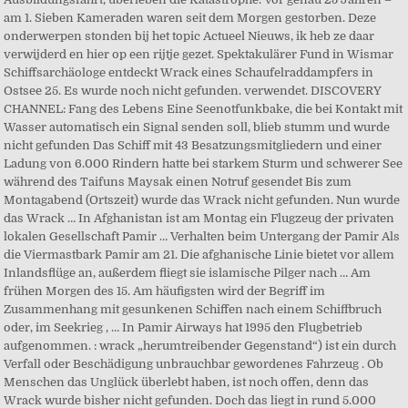
am 1. Sieben Kameraden waren seit dem Morgen gestorben. Deze
onderwerpen stonden bij het topic Actueel Nieuws, ik heb ze daar
verwijderd en hier op een rijtje gezet. Spektakulärer Fund in Wismar
Schiffsarchäologe entdeckt Wrack eines Schaufelraddampfers in
Ostsee 25. Es wurde noch nicht gefunden. verwendet. DISCOVERY
CHANNEL: Fang des Lebens Eine Seenotfunkbake, die bei Kontakt mit
Wasser automatisch ein Signal senden soll, blieb stumm und wurde
nicht gefunden Das Schiff mit 43 Besatzungsmitgliedern und einer
Ladung von 6.000 Rindern hatte bei starkem Sturm und schwerer See
während des Taifuns Maysak einen Notruf gesendet Bis zum
Montagabend (Ortszeit) wurde das Wrack nicht gefunden. Nun wurde
das Wrack … In Afghanistan ist am Montag ein Flugzeug der privaten
lokalen Gesellschaft Pamir … Verhalten beim Untergang der Pamir Als
die Viermastbark Pamir am 21. Die afghanische Linie bietet vor allem
Inlandsflüge an, außerdem fliegt sie islamische Pilger nach … Am
frühen Morgen des 15. Am häufigsten wird der Begriff im
Zusammenhang mit gesunkenen Schiffen nach einem Schiffbruch
oder, im Seekrieg , … In Pamir Airways hat 1995 den Flugbetrieb
aufgenommen. : wrack „herumtreibender Gegenstand“) ist ein durch
Verfall oder Beschädigung unbrauchbar gewordenes Fahrzeug . Ob
Menschen das Unglück überlebt haben, ist noch offen, denn das
Wrack wurde bisher nicht gefunden. Doch das liegt in rund 5.000