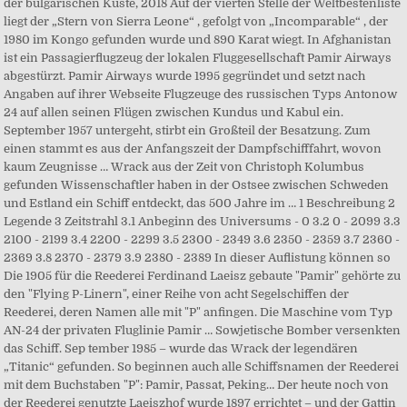
der bulgarischen Küste, 2018 Auf der vierten Stelle der Weltbestenliste
liegt der „Stern von Sierra Leone“ , gefolgt von „Incomparable“ , der
1980 im Kongo gefunden wurde und 890 Karat wiegt. In Afghanistan
ist ein Passagierflugzeug der lokalen Fluggesellschaft Pamir Airways
abgestürzt. Pamir Airways wurde 1995 gegründet und setzt nach
Angaben auf ihrer Webseite Flugzeuge des russischen Typs Antonow
24 auf allen seinen Flügen zwischen Kundus und Kabul ein.
September 1957 untergeht, stirbt ein Großteil der Besatzung. Zum
einen stammt es aus der Anfangszeit der Dampfschifffahrt, wovon
kaum Zeugnisse … Wrack aus der Zeit von Christoph Kolumbus
gefunden Wissenschaftler haben in der Ostsee zwischen Schweden
und Estland ein Schiff entdeckt, das 500 Jahre im … 1 Beschreibung 2
Legende 3 Zeitstrahl 3.1 Anbeginn des Universums - 0 3.2 0 - 2099 3.3
2100 - 2199 3.4 2200 - 2299 3.5 2300 - 2349 3.6 2350 - 2359 3.7 2360 -
2369 3.8 2370 - 2379 3.9 2380 - 2389 In dieser Auflistung können so
Die 1905 für die Reederei Ferdinand Laeisz gebaute "Pamir" gehörte zu
den "Flying P-Linern", einer Reihe von acht Segelschiffen der
Reederei, deren Namen alle mit "P" anfingen. Die Maschine vom Typ
AN-24 der privaten Fluglinie Pamir … Sowjetische Bomber versenkten
das Schiff. Sep tember 1985 – wurde das Wrack der legendären
„Titanic“ gefunden. So beginnen auch alle Schiffsnamen der Reederei
mit dem Buchstaben "P": Pamir, Passat, Peking… Der heute noch von
der Reederei genutzte Laeiszhof wurde 1897 errichtet – und der Gattin