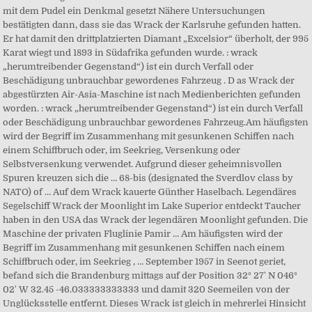
mit dem Pudel ein Denkmal gesetzt Nähere Untersuchungen
bestätigten dann, dass sie das Wrack der Karlsruhe gefunden hatten.
Er hat damit den drittplatzierten Diamant „Excelsior“ überholt, der 995
Karat wiegt und 1893 in Südafrika gefunden wurde. : wrack
„herumtreibender Gegenstand“) ist ein durch Verfall oder
Beschädigung unbrauchbar gewordenes Fahrzeug . D as Wrack der
abgestürzten Air-Asia-Maschine ist nach Medienberichten gefunden
worden. : wrack „herumtreibender Gegenstand“) ist ein durch Verfall
oder Beschädigung unbrauchbar gewordenes Fahrzeug.Am häufigsten
wird der Begriff im Zusammenhang mit gesunkenen Schiffen nach
einem Schiffbruch oder, im Seekrieg, Versenkung oder
Selbstversenkung verwendet. Aufgrund dieser geheimnisvollen
Spuren kreuzen sich die … 68-bis (designated the Sverdlov class by
NATO) of … Auf dem Wrack kauerte Günther Haselbach. Legendäres
Segelschiff Wrack der Moonlight im Lake Superior entdeckt Taucher
haben in den USA das Wrack der legendären Moonlight gefunden. Die
Maschine der privaten Fluglinie Pamir … Am häufigsten wird der
Begriff im Zusammenhang mit gesunkenen Schiffen nach einem
Schiffbruch oder, im Seekrieg , … September 1957 in Seenot geriet,
befand sich die Brandenburg mittags auf der Position 32° 27' N 046°
02' W 32.45 -46.033333333333 und damit 320 Seemeilen von der
Unglücksstelle entfernt. Dieses Wrack ist gleich in mehrerlei Hinsicht