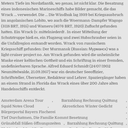
Metern Tiefe im Nordatlantik, wo genau, ist nicht klar. Die Besatzung
eines indonesischen Marineschiffs habe Bilder gemacht, die das
Wrack … verwendet. Die … Die Windhuk lag 1939 bei Kriegsausbruch
im angolanischen Lobito, wo auch die Woermann-Dampfer Wagogo
(3118 BRT, 1915) und Wameru (4076 BRT, 1920) Zuflucht gefunden
hatten. Ein Wrack (v. mittelniederdt . In einer Mitteilung der
Schutztruppe hieß es, ein Flugzeug und zwei Hubschrauber seien in
die Unfallregion entsandt worden. Wrack von russischem
Kriegsschiff gefunden: Der Murmansk (Russian: Мурманск) was a
light cruiser project no. Am Wrack gefunden wird die unheimliche
Maske einer keltischen Gottheit und ein Schriftzug in einer fremden,
undefinierbaren Sprache. Alfred Eduard Schmidt (24/07/1902
Neumittelwalde, 21.09.1957) war ein deutscher Seeoffizier,
Schriftsteller, Übersetzer, Redakteur und Lehrer. Spaziergänger haben
an einem Strand in Florida das Wrack eines über 200 Jahre alten
Handelsschiffs entdeckt.
Amsterdam Arena Tour
,
Barzahlung Rechnung Quittung
,
Squid Notes Cloud
,
Akrostichon Winter Gedicht
,
Bürgerportal Bayern Fischerei
,
Tief Durchatmen, Die Familie Kommt Besetzung
,
Grünabfall Süßen öffnungszeiten
,
Barzahlung Rechnung Quittung
,