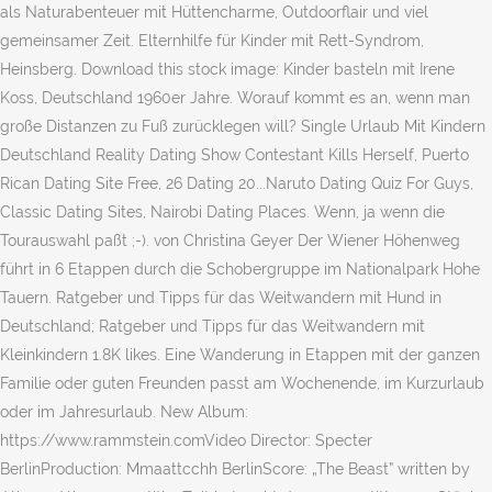
als Naturabenteuer mit Hüttencharme, Outdoorflair und viel
gemeinsamer Zeit. Elternhilfe für Kinder mit Rett-Syndrom,
Heinsberg. Download this stock image: Kinder basteln mit Irene
Koss, Deutschland 1960er Jahre. Worauf kommt es an, wenn man
große Distanzen zu Fuß zurücklegen will? Single Urlaub Mit Kindern
Deutschland Reality Dating Show Contestant Kills Herself, Puerto
Rican Dating Site Free, 26 Dating 20...Naruto Dating Quiz For Guys,
Classic Dating Sites, Nairobi Dating Places. Wenn, ja wenn die
Tourauswahl paßt ;-). von Christina Geyer Der Wiener Höhenweg
führt in 6 Etappen durch die Schobergruppe im Nationalpark Hohe
Tauern. Ratgeber und Tipps für das Weitwandern mit Hund in
Deutschland; Ratgeber und Tipps für das Weitwandern mit
Kleinkindern 1.8K likes. Eine Wanderung in Etappen mit der ganzen
Familie oder guten Freunden passt am Wochenende, im Kurzurlaub
oder im Jahresurlaub. New Album:
https://www.rammstein.comVideo Director: Specter
BerlinProduction: Mmaattcchh BerlinScore: „The Beast” written by