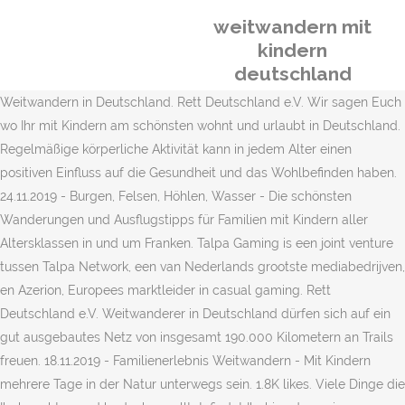
weitwandern mit
kindern
deutschland
Weitwandern in Deutschland. Rett Deutschland e.V. Wir sagen Euch
wo Ihr mit Kindern am schönsten wohnt und urlaubt in Deutschland.
Regelmäßige körperliche Aktivität kann in jedem Alter einen
positiven Einfluss auf die Gesundheit und das Wohlbefinden haben.
24.11.2019 - Burgen, Felsen, Höhlen, Wasser - Die schönsten
Wanderungen und Ausflugstipps für Familien mit Kindern aller
Altersklassen in und um Franken. Talpa Gaming is een joint venture
tussen Talpa Network, een van Nederlands grootste mediabedrijven,
en Azerion, Europees marktleider in casual gaming. Rett
Deutschland e.V. Weitwanderer in Deutschland dürfen sich auf ein
gut ausgebautes Netz von insgesamt 190.000 Kilometern an Trails
freuen. 18.11.2019 - Familienerlebnis Weitwandern - Mit Kindern
mehrere Tage in der Natur unterwegs sein. 1.8K likes. Viele Dinge die