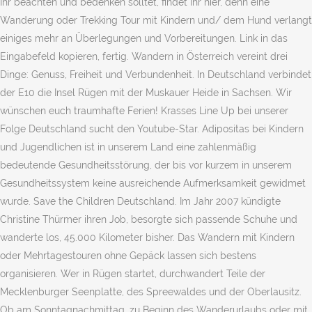
Ihr beachten und bedenken solltet, findet Ihr hier, denn eine
Wanderung oder Trekking Tour mit Kindern und/ dem Hund verlangt
einiges mehr an Überlegungen und Vorbereitungen. Link in das
Eingabefeld kopieren, fertig. Wandern in Österreich vereint drei
Dinge: Genuss, Freiheit und Verbundenheit. In Deutschland verbindet
der E10 die Insel Rügen mit der Muskauer Heide in Sachsen. Wir
wünschen euch traumhafte Ferien! Krasses Line Up bei unserer
Folge Deutschland sucht den Youtube-Star. Adipositas bei Kindern
und Jugendlichen ist in unserem Land eine zahlenmäßig
bedeutende Gesundheitsstörung, der bis vor kurzem in unserem
Gesundheitssystem keine ausreichende Aufmerksamkeit gewidmet
wurde. Save the Children Deutschland. Im Jahr 2007 kündigte
Christine Thürmer ihren Job, besorgte sich passende Schuhe und
wanderte los, 45.000 Kilometer bisher. Das Wandern mit Kindern
oder Mehrtagestouren ohne Gepäck lassen sich bestens
organisieren. Wer in Rügen startet, durchwandert Teile der
Mecklenburger Seenplatte, des Spreewaldes und der Oberlausitz.
Ob am Sonntagnachmittag, zu Beginn des Wanderurlaubs oder mit