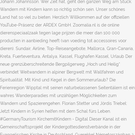
Jóhann Jóhannsson. Wer Zeit hat, geht den ganzen Weg am Stück.
Wandern mit Kindern kann so richtig schön sein. Unser schönes
Land hat so viel zu bieten. Herzlich Willkommen auf der offiziellen
YouTube-Präsenz der ARDEX GmbH. Zoomalia.nl is de online
dierenspeciaalzaak tegen lage prijzen die meer dan 100 000
producten in aanbieding heeft (van voeding tot accessoires voor
dieren). Sundair, Airline, Top-Reiseangebote, Mallorca, Gran-Canaria,
Kreta, Fuerteventura, Antalya, Kassel, Flughafen Kassel, Urlaub Der
neue grenzüberschreitende Bergpilgerweg „Hoch und Heilig“
verbindet Weitwandern in alpiner Bergwelt mit Wallfahren und
Spiritualität. Mit Kind und Kegel in den Sommerurlaub? Die
Ferienregion Wipptal mit seinen naturbelassenen Seitentälern ist ein
wahres Wanderparadies mit unzähligen Möglichkeiten zum
Wandern und Spazierengehen. Florian Stetter und Jördis Triebel:
Jetzt Kindern in Syrien helfen mit dem Schal fürs Leben.
#GermanyTourism KirchemitKindern - Digital Dieser Kanal ist ein
Gemeinschaftsprojekt der Kindergottesdienstverbände in der
Evangelischen Kirche in Deutschland. Gyerekkel Németországban :)