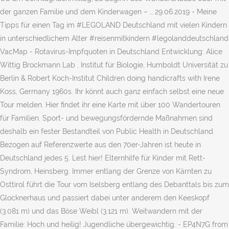
der ganzen Familie und dem Kinderwagen – … 29.06.2019 - Meine
Tipps für einen Tag im #LEGOLAND Deutschland mit vielen Kindern
in unterschiedlichem Alter #reisenmitkindern #legolanddeutschland
VacMap - Rotavirus-Impfquoten in Deutschland Entwicklung: Alice
Wittig Brockmann Lab , Institut für Biologie, Humboldt Universität zu
Berlin & Robert Koch-Institut Children doing handicrafts with Irene
Koss, Germany 1960s. Ihr könnt auch ganz einfach selbst eine neue
Tour melden. Hier findet ihr eine Karte mit über 100 Wandertouren
für Familien. Sport- und bewegungsfördernde Maßnahmen sind
deshalb ein fester Bestandteil von Public Health in Deutschland.
Bezogen auf Referenzwerte aus den 70er-Jahren ist heute in
Deutschland jedes 5. Lest hier! Elternhilfe für Kinder mit Rett-
Syndrom, Heinsberg. Immer entlang der Grenze von Kärnten zu
Osttirol führt die Tour vom Iselsberg entlang des Debanttals bis zum
Glocknerhaus und passiert dabei unter anderem den Keeskopf
(3.081 m) und das Böse Weibl (3.121 m). Weitwandern mit der
Familie: Hoch und heilig! Jugendliche übergewichtig. - EP4N7G from